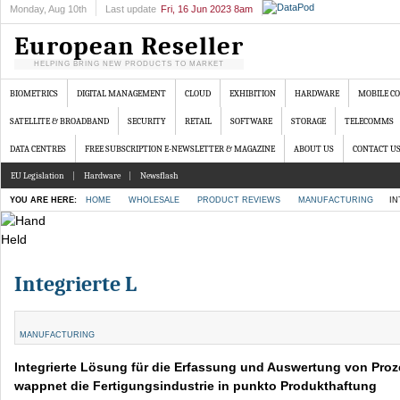
Monday
, Aug 10th
Last update
Fri, 16 Jun 2023 8am
European Reseller
HELPING BRING NEW PRODUCTS TO MARKET
BIOMETRICS
DIGITAL MANAGEMENT
CLOUD
EXHIBITION
HARDWARE
MOBILE C
SATELLITE & BROADBAND
SECURITY
RETAIL
SOFTWARE
STORAGE
TELECOMMS
DATA CENTRES
FREE SUBSCRIPTION E-NEWSLETTER & MAGAZINE
ABOUT US
CONTACT U
EU Legislation
Hardware
Newsflash
YOU ARE HERE:
HOME
WHOLESALE
PRODUCT REVIEWS
MANUFACTURING
IN
Integrierte L
MANUFACTURING
Integrierte Lösung für die Erfassung und Auswertung von Pro
wappnet die Fertigungsindustrie in punkto Produkthaftung