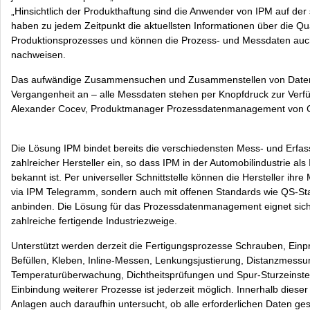
„Hinsichtlich der Produkthaftung sind die Anwender von IPM auf der 
haben zu jedem Zeitpunkt die aktuellsten Informationen über die Qua
Produktionsprozesses und können die Prozess- und Messdaten auch
nachweisen.
Das aufwändige Zusammensuchen und Zusammenstellen von Daten
Vergangenheit an – alle Messdaten stehen per Knopfdruck zur Verfüg
Alexander Cocev, Produktmanager Prozessdatenmanagement von C
Die Lösung IPM bindet bereits die verschiedensten Mess- und Erfa
zahlreicher Hersteller ein, so dass IPM in der Automobilindustrie als
bekannt ist. Per universeller Schnittstelle können die Hersteller ihre
via IPM Telegramm, sondern auch mit offenen Standards wie QS-St
anbinden. Die Lösung für das Prozessdatenmanagement eignet sich
zahlreiche fertigende Industriezweige.
Unterstützt werden derzeit die Fertigungsprozesse Schrauben, Ein
Befüllen, Kleben, Inline-Messen, Lenkungsjustierung, Distanzmessu
Temperaturüberwachung, Dichtheitsprüfungen und Spur-Sturzeinstel
Einbindung weiterer Prozesse ist jederzeit möglich. Innerhalb diese
Anlagen auch daraufhin untersucht, ob alle erforderlichen Daten g